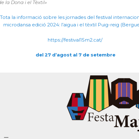
de la Dona i el Tèxtil»
Tota la informació sobre les jornades del festival internacio
microdansa edició 2024: l’aigua i el tèxtil Puig-reig (Bergu
https://festival15m2.cat/
del 27 d’agost al 7 de setembre