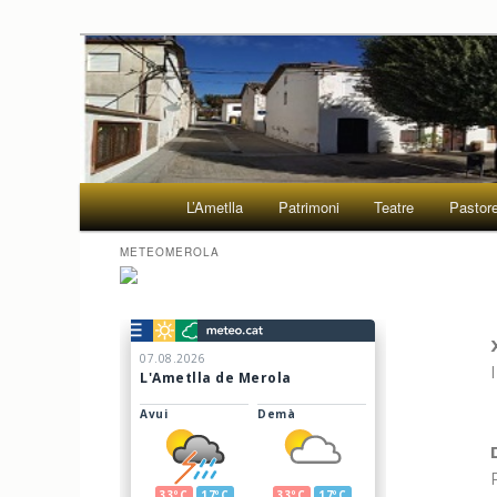
Aneu
al
contingut
Associació de veïns
principal
Menú
L’Ametlla
Patrimoni
Teatre
Pastor
principal
METEOMEROLA