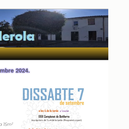
mbre 2024.
2
a 15m