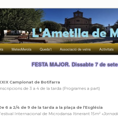
 i veïnes de l'Ametlla de Merola
ets
MeteoMerola
Queda’t
Associació de veïns
Activitats
FESTA MAJOR. Dissabte 7 de sete
XXIX Campionat de Botifarra
Inscripcions de 3 a 4 de la tarda (Programes a part)
De 6 a 2/4 de 9 de la tarda a la plaça de l’Església
2
Festival Internacional de Microdansa Itinerant 15m
«Jornad