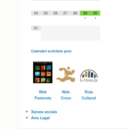
24
25
26
27
28
29
30
•
•
31
Calendari activitats gran
Ruta
Web
Web
Cultural
Pastorets
Cross
Xarxes socials
Avis Legal