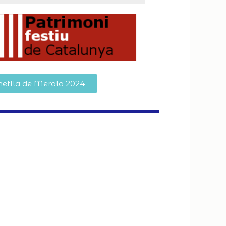
etlla de Merola 2024