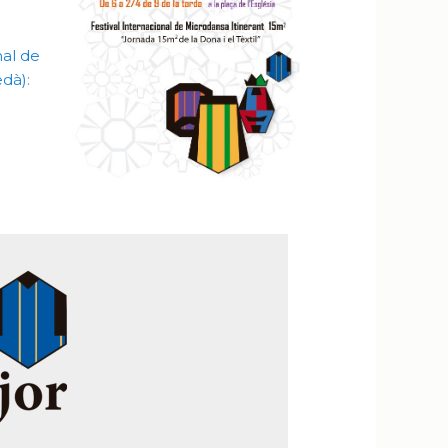
nal de
edà)
: