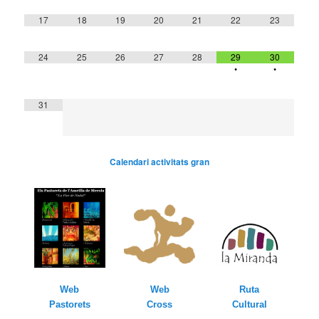
17
18
19
20
21
22
23
24
25
26
27
28
29
30
•
•
31
Calendari activitats gran
Web
Ruta
Web
Pastorets
Cultural
Cross