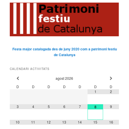
Festa major catalogada des de juny 2020 com a patrimoni festiu
de Catalunya
CALENDARI ACTIVITATS
agost
2026
D
D
D
D
D
D
D
1
2
3
4
5
6
7
9
8
10
11
12
13
14
15
16